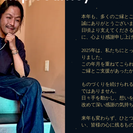
本年も、多くのご縁と
誠にありがとうござい
日頃より支えてくださ
に、心より感謝申し上
2025年は、私たちにと
りました。
この年月を重ねてこら
ご縁とご支援があった
ものづくりを続けられ
ではありません。
日々手を動かし、想い
改めて深い感謝の気持
来年も変わらず、ひと
い、
皆様の心に残るも