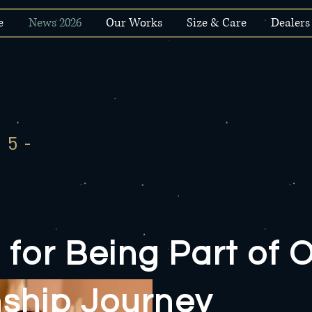
e
News 2026
Our Works
Size & Care
Dealers
25-
for Being Part of 
ship Journey