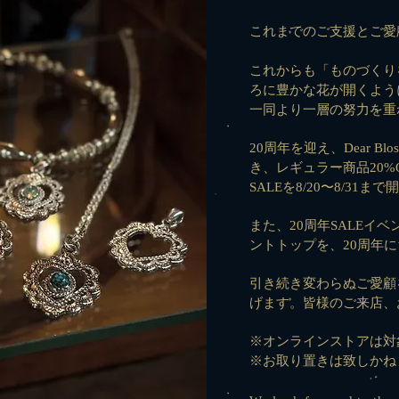
これまでのご支援とご愛
これからも「ものづくり
ろに豊かな花が開くよう
一同より一層の努力を重
20周年を迎え、Dear B
き、レギュラー商品20%O
SALEを8/20〜8/31ま
また、20周年SALEイ
ントトップを、20周年
引き続き変わらぬご愛顧
げます。
皆様のご来店、
※オンラインストアは対
※お取り置きは致しかね