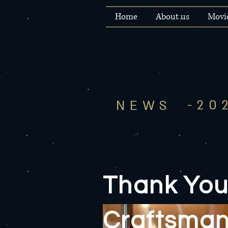
Home
About us
Movi
-20
NEWS
Thank You 
Craftsman