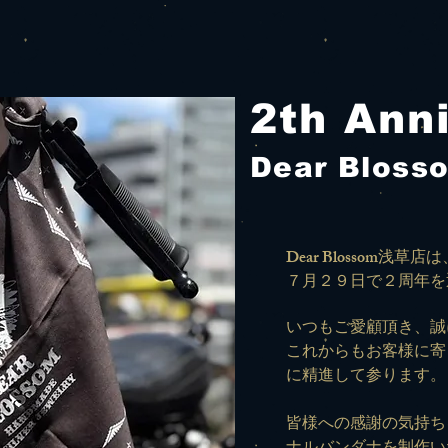
2th Anni
Dear Blos
Dear Blossom浅草
７月２９日で
２周年を
いつもご愛顧頂き、誠
これからもお客様に寄
に精進して参ります。
皆様への感謝の気持ちを込